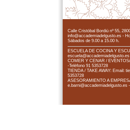
C
alle Cristóbal Bordiú nº 55, 280
info@accademiadelgusto.es - Hora
Sábados de 9.00 a 15.00 h.
ESCUELA DE COCINA Y ESCUE
es
cuela@accademiadelgusto.e
C
OMER Y CENAR / EVENTOS/ 
-Telèfono 91 5353728
TIENDA / TAKE AWAY: Email:
ti
5353728
ASESORAMIENTO A EMPRESAS:
e.barni@accademiadelgusto.es