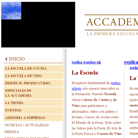
replica watches uk
replic
repli
LA ESCUELA DE COCINA
La Escuela
LA ESCUELA DE VINO
La 
El aspecto fundamental de
replica
DISEÑE SU PROPIO CURSO
relojes
este espacio innovador es
En nu
ESPECIALES DE
la formación. Nuestra
Escuela
encon
LA ACCADEMIA
ofrece C
ursos
de
C
ocina y de
gastr
LA TIENDA
enot
Vino
para particulares y
EVENTOS
Españ
aficionados, niños con padres y
desde
jóvenes. Cursos de cocina como:
ASESORIA A EMPRESAS
queso
El Mundo de la Pizza, Todo sobre
NOTICIAS / ACTUALIDAD
embut
las Salsas para la Pasta, El Arte de
PRENSA
itali
la Pasta Fresca o
C
ursos de V
ino