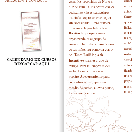
UBICACIÓN Y CONTACTO
caract
como
los recorridos
de Norte a
artesa
Sur de Italia. A los profesionales
clási
dedicamos clases particulares
forma
diseñadas expresamente según
quier
sus necesidades. Pero también
itali
ofrecemos la posibilidad de
con m
Diseñar tu propio curso
las re
organizando tú el grupo de
en Ma
amigos o la fiesta de cumpleaños
acced
de tus niños, así como un curso
onlin
de
Team Building o de
surti
Incentivos
para tu grupo de
entre
trabajo. Para las empresas del
tiend
sector Horeca ofrecemos
una s
nuestro
Asesoramiento
para,
prepa
entre otras cosas,
aperturas,
necesi
estudio de costes, nuevos platos,
te lo
formación personal...