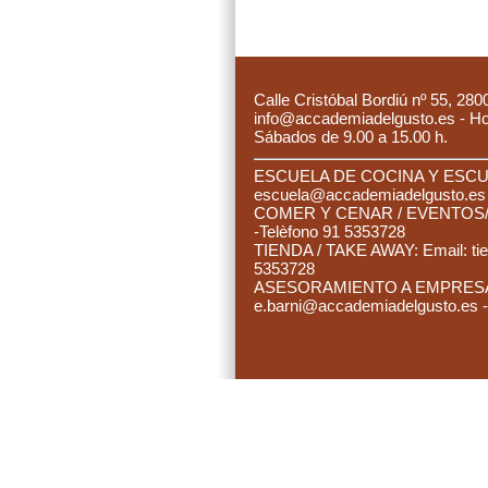
C
alle Cristóbal Bordiú nº 55, 280
info@accademiadelgusto.es - Hora
Sábados de 9.00 a 15.00 h.
ESCUELA DE COCINA Y ESCUE
es
cuela@accademiadelgusto.e
C
OMER Y CENAR / EVENTOS/ 
-Telèfono 91 5353728
TIENDA / TAKE AWAY: Email:
ti
5353728
ASESORAMIENTO A EMPRESAS:
e.barni@accademiadelgusto.es