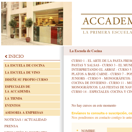
La Escuela de Cocina
CURSO 1 - EL ARTE DE LA PASTA FR
PASTAS Y SALSAS
-
CURSO 3 - EL MUN
LA ESCUELA DE COCINA
INTERPRETANDO EL ARROZ
-
CURSO 5
LA ESCUELA DE VINO
PLATOS A BASE CARNE
-
CURSO 7 - P
JUNIORS
-
CURSO 9 - MONOGRÁFICOS:
DISEÑE SU PROPIO CURSO
COCINA DE INVIERNO
-
CURSO 11 - M
ESPECIALES DE
MONOGRÁFICOS: LAS FIESTAS DE NA
LA ACCADEMIA
CURSO 14 - ESPECIALES: COCINA Y CI
LA TIENDA
No hay cursos en este momento
EVENTOS
ASESORIA A EMPRESAS
Envíanos tu consulta o suscripción, co
Nos pondremos en contacto contigo lo ante
NOTICIAS / ACTUALIDAD
PRENSA
NOMBRE