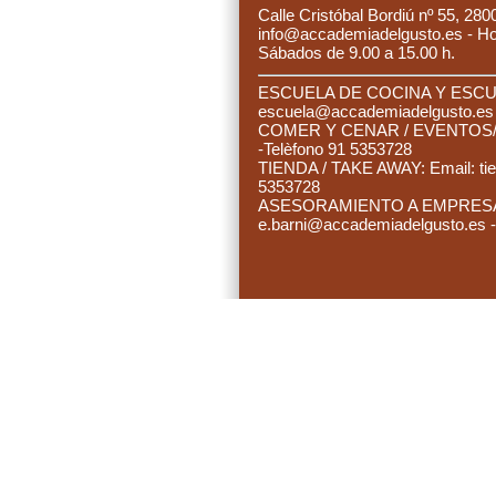
C
alle Cristóbal Bordiú nº 55, 280
info@accademiadelgusto.es - Hora
Sábados de 9.00 a 15.00 h.
ESCUELA DE COCINA Y ESCUE
es
cuela@accademiadelgusto.e
C
OMER Y CENAR / EVENTOS/ 
-Telèfono 91 5353728
TIENDA / TAKE AWAY: Email:
ti
5353728
ASESORAMIENTO A EMPRESAS:
e.barni@accademiadelgusto.es